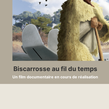
Aller
au
contenu
Biscarrosse au fil du temps
Un film documentaire en cours de réalisation