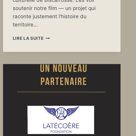
culturelle de Biscarrosse. Les voir
soutenir notre film — un projet qui
raconte justement l’histoire du
territoire…
LOUS
LIRE LA SUITE
ESQUIROUS
:
UN
SOUTIEN
EMBLÉMATIQUE
POUR
NOTRE
FILM