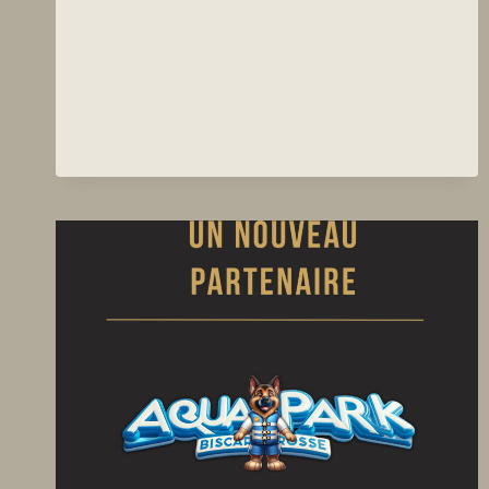
SOUTIEN
POUR
LE
FILM
!