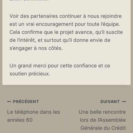
Voir des partenaires continuer à nous rejoindre
est un vrai encouragement pour toute l’équipe.
Cela confirme que le projet avance, qu’il suscite
de l’intérêt, et surtout qu’il donne envie de
s’engager à nos côtés.
Un grand merci pour cette confiance et ce
soutien précieux.
Navigation
PRÉCÉDENT
SUIVANT
Le téléphone dans les
Une belle rencontre
de
années 60
lors de l’Assemblée
l’article
Générale du Crédit