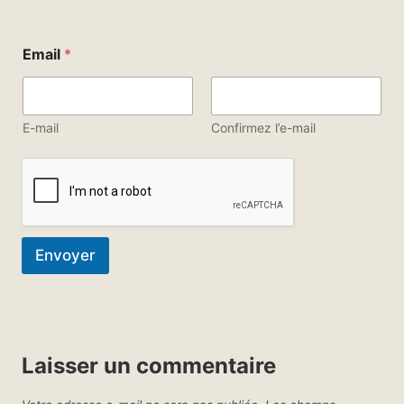
E
Email
*
m
a
i
l
E
E-mail
Confirmez l’e-mail
m
a
i
l
E
m
a
Envoyer
i
l
Laisser un commentaire