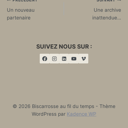
Navigation
PRÉCÉDENT
SUIVANT
Un nouveau
Une archive
de
partenaire
inattendue…
l’article
SUIVEZ NOUS SUR :
© 2026 Biscarrosse au fil du temps - Thème
WordPress par
Kadence WP