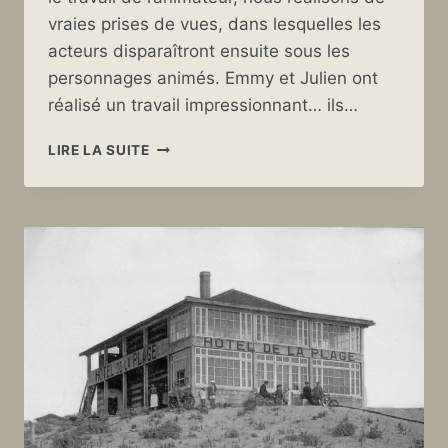
vraies prises de vues, dans lesquelles les
acteurs disparaîtront ensuite sous les
personnages animés. Emmy et Julien ont
réalisé un travail impressionnant… ils…
QUAND
LIRE LA SUITE
LE
GASCON
RENCONTRE
LA
3D
:
COULISSES
D’UNE
PREMIÈRE
SÉANCE
D’ANIMATION