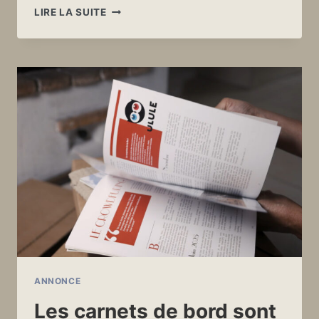
UN
LIRE LA SUITE
PETIT
POINT
SUR
L’AVANCEMENT
DU
FILM
ANNONCE
Les carnets de bord sont