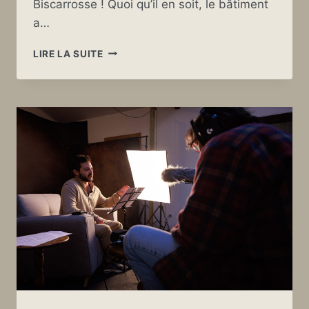
Biscarrosse ! Quoi qu’il en soit, le bâtiment
a…
UNE
LIRE LA SUITE
PETITE
ANIMATION
POUR
(RE)DÉCOUVRIR
L’HÔTEL
DE
LA
PLAGE