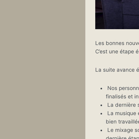
Les bonnes nouve
C’est une étape é
La suite avance 
Nos personnag
finalisés et i
La dernière s
La musique et
bien travaill
Le mixage so
dernière étap