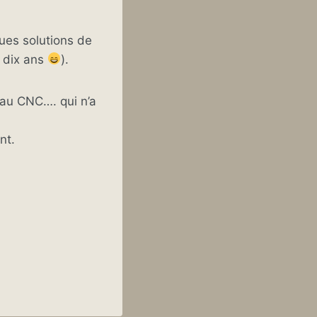
ques solutions de
 dix ans
).
 au CNC…. qui n’a
nt.