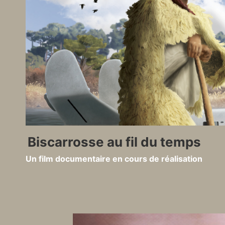
Aller
au
contenu
Biscarrosse au fil du temps
Un film documentaire en cours de réalisation