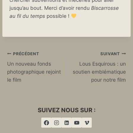
chercher subventions et mécènes pour aller
jusqu’au bout. Merci d’avoir rendu
Biscarrosse
au fil du temps
possible !
Navigation
PRÉCÉDENT
SUIVANT
Un nouveau fonds
Lous Esquirous : un
de
photographique rejoint
soutien emblématique
l’article
le film
pour notre film
SUIVEZ NOUS SUR :