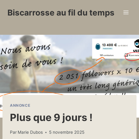
Aller
Biscarrosse au fil du temps
au
contenu
ANNONCE
Plus que 9 jours !
Par
Marie Dubos
5 novembre 2025