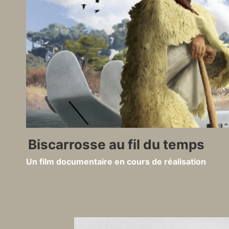
Aller
au
contenu
Biscarrosse au fil du temps
Un film documentaire en cours de réalisation