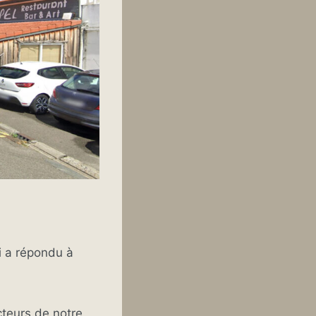
i a répondu à
cteurs de notre