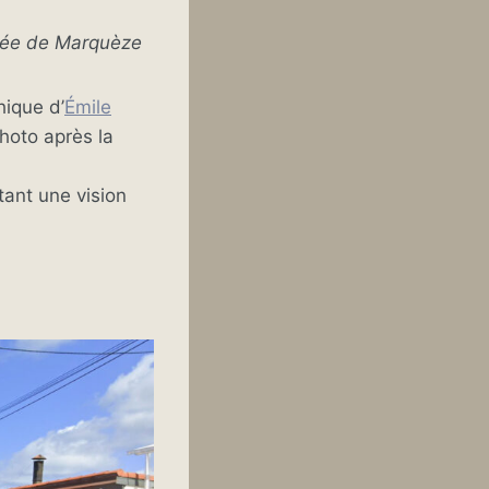
usée de Marquèze
hique d’
Émile
photo après la
tant une vision