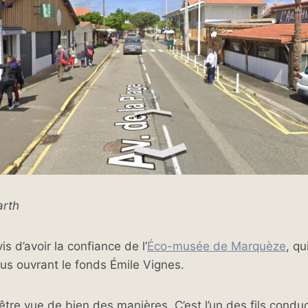
arth
 d’avoir la confiance de l’
Éco-musée de Marquèze
, qu
us ouvrant le fonds Émile Vignes.
être vue de bien des manières. C’est l’un des fils condu